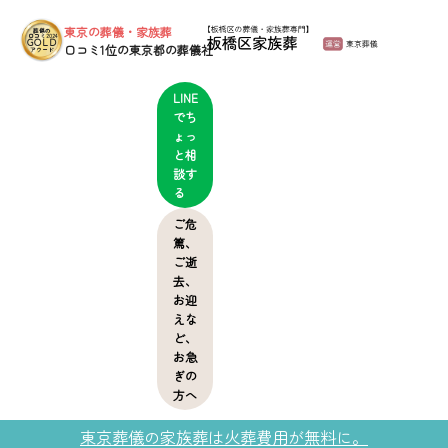
東京の葬儀・家族葬
葬儀の
口コミ2024
GOLD
口コミ1位の東京都の葬儀社
アワード
LINE
でち
ょっ
と相
談す
る
ご危
篤、
ご逝
去、
お迎
えな
ど、
お急
ぎの
方へ
東京葬儀の家族葬は火葬費用が無料に。