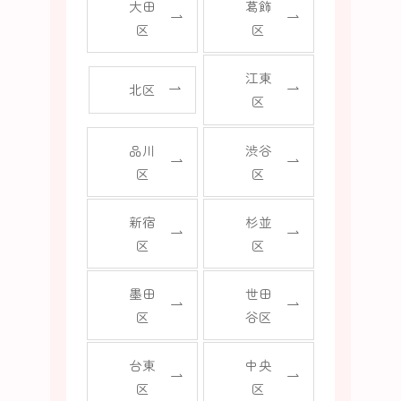
大田
葛飾
区
区
江東
北区
区
品川
渋谷
区
区
新宿
杉並
区
区
墨田
世田
区
谷区
台東
中央
区
区