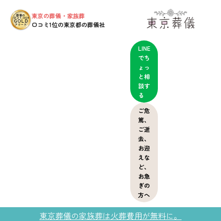
東京の葬儀・家族葬
葬儀の
口コミ2024
GOLD
口コミ1位の東京都の葬儀社
アワード
LINE
でち
ょっ
と相
談す
る
ご危
篤、
ご逝
去、
お迎
えな
ど、
お急
ぎの
方へ
東京葬儀の家族葬は火葬費用が無料に。