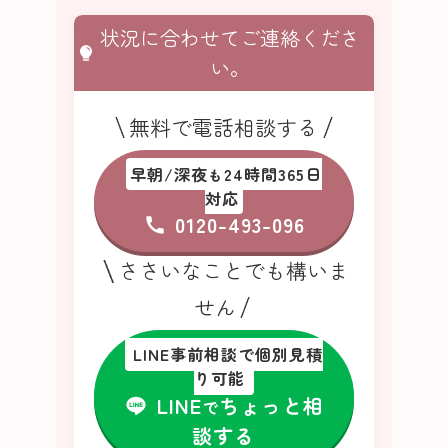
状況に合わせてご連絡くださ
い。
無料で電話相談する
早朝/深夜
24時間365日
も
対応
0120-493-096
ささいなことでも構いま
せん
LINE事前相談で個別見積
り可能
LINE
ちょっと相
で
談する