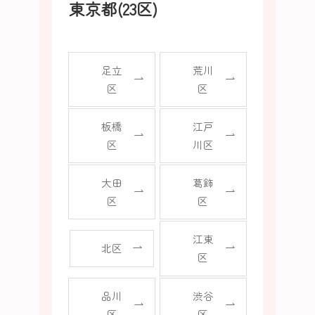
東京都(23区)
足立
荒川
区
区
板橋
江戸
区
川区
大田
葛飾
区
区
江東
北区
区
品川
渋谷
区
区