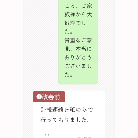
ころ、ご家
族様から大
好評でし
た。
貴重なご意
見、本当に
ありがとう
ございまし
た。
改善前
訃報連絡を紙のみで
行っておりました。