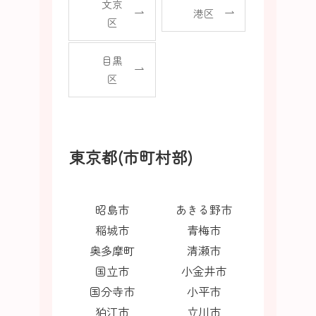
文京
港区
区
目黒
区
東京都(市町村部)
昭島市
あきる野市
稲城市
青梅市
奥多摩町
清瀬市
国立市
小金井市
国分寺市
小平市
狛江市
立川市