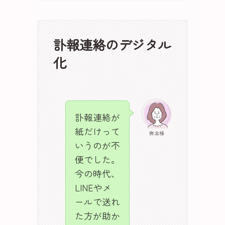
訃報連絡のデジタル
化
訃報連絡が
紙だけって
喪主様
いうのが不
便でした。
今の時代、
LINEやメ
ールで送れ
た方が助か