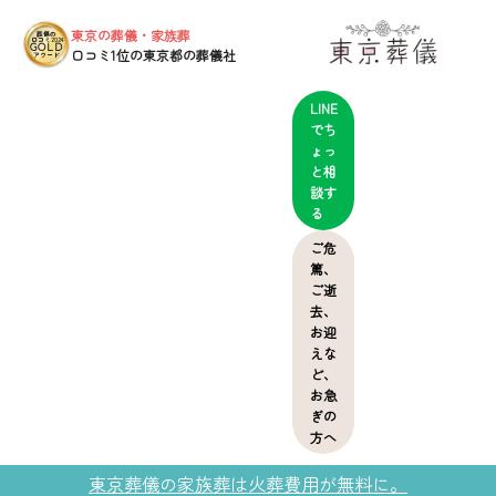
東京の葬儀・家族葬
葬儀の
口コミ2024
GOLD
口コミ1位の東京都の葬儀社
アワード
LINE
でち
ょっ
と相
談す
る
ご危
篤、
ご逝
去、
お迎
えな
ど、
お急
ぎの
方へ
東京葬儀の家族葬は火葬費用が無料に。