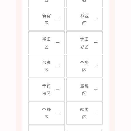
新宿
杉並
区
区
墨田
世田
区
谷区
台東
中央
区
区
千代
豊島
田区
区
中野
練馬
区
区