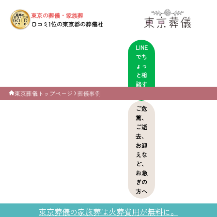
東京の葬儀・家族葬
葬儀の
口コミ2024
GOLD
口コミ1位の東京都の葬儀社
アワード
LINE
でち
ょっ
と相
談す
る
東京葬儀トップページ
葬儀事例
ご危
篤、
ご逝
去、
お迎
えな
ど、
お急
ぎの
方へ
東京葬儀の家族葬は火葬費用が無料に。