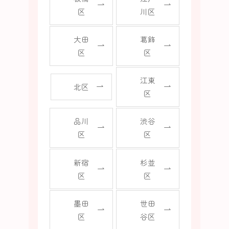
区
川区
大田
葛飾
区
区
江東
北区
区
品川
渋谷
区
区
新宿
杉並
区
区
墨田
世田
区
谷区