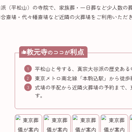
谷派（平松山）の寺院で、家族葬・一日葬など少人数の
落合斎場・代々幡斎場など近隣の火葬場をご利用いただ
教元寺
利点
のココが
平松山と号する、真宗大谷派の歴史ある
東京メトロ南北線「本駒込駅」から徒歩
式場の手配から近隣火葬場の予約まで、
す。