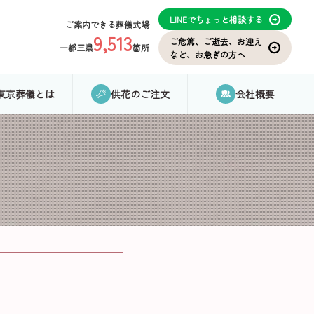
LINEでちょっと相談する
ご案内できる葬儀式場
9,513
ご危篤、ご逝去、お迎え
一都三県
箇所
など、お急ぎの方へ
東京葬儀とは
供花のご注文
会社概要