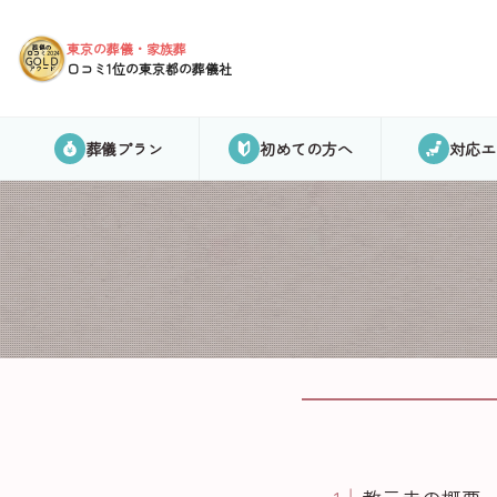
東京の葬儀・家族葬
葬儀の
口コミ2024
GOLD
口コミ1位の東京都の葬儀社
アワード
葬儀プラン
初めての方へ
対応エ