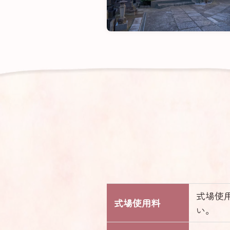
式場使
式場
使用料
い。