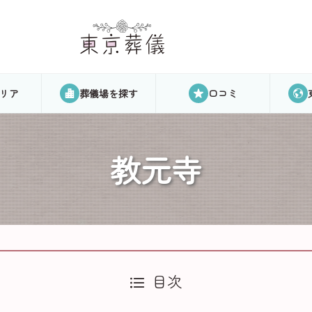
リア
葬儀場を探す
口コミ
教元寺
目次