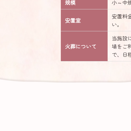
規模
小～中
安置料
安置室
い。
当施設
火葬について
場をご
で、日