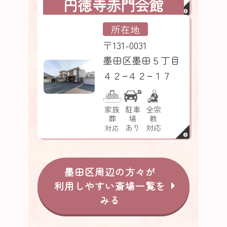
円徳寺赤門会館
ー
所在地
〒131-0031
墨田区墨田５丁目
４２−４２−１７
家族
駐車
全宗
葬
場
教
あり
対応
対応
墨田区周辺の方々が
利用しやすい斎場一覧を
みる