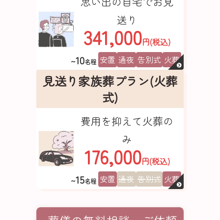
思い出の自宅でお見
送り
341,000
円(税込)
10
安置
通夜
告別式
火葬
~
名程
見送り家族葬プラン(火葬
式)
費用を抑えて火葬の
み
176,000
円(税込)
15
安置
通夜
告別式
火葬
~
名程