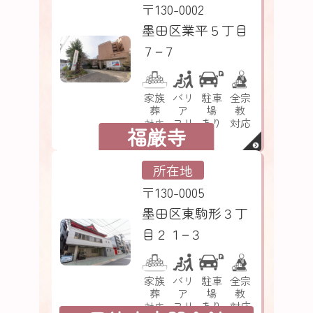
〒130-0002
墨田区業平５丁目
７−７
家族
バリ
駐車
全宗
葬
ア
場
教
フリ
あり
対応
対応
福厳寺
ー
所在地
〒130-0005
墨田区東駒形３丁
目２１−３
家族
バリ
駐車
全宗
葬
ア
場
教
フリ
あり
対応
対応