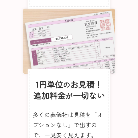
1円単位
お見積！
の
追加料金
一切ない
が
多くの葬儀社は見積を「オ
プションなし」で出すの
で、一見安く見えます。