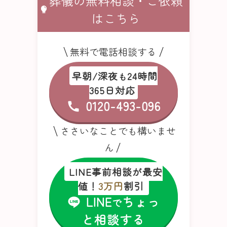
葬儀の無料相談・ご依頼
はこちら
無料で電話相談する
早朝/深夜
24時間
も
365日対応
0120-493-096
ささいなことでも構いませ
ん
LINE事前相談が最安
値！
3万円
割引
LINE
ちょっ
で
と相談する