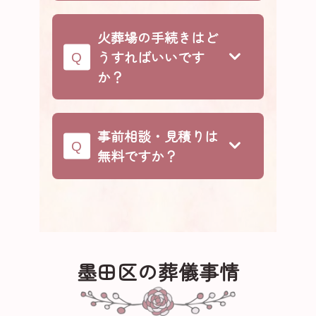
院斎場を利用し、火葬は荒川区の
「春慶寺」をはじめ、区内の歴史
町屋斎場や葛飾区の四ツ木斎場を
ある寺院を式場として手配可能で
火葬場の手続きはど
使うケースが一般的です。
す。僧侶派遣・式次第組立てまで
うすればいいです
一括でサポートいたします。
か？
これら一連の書類作成・申請代行
から火葬場予約まで、東京葬儀が
事前相談・見積りは
全て承ります。
無料ですか？
死亡届提出後、区役所で「死体
はい。事前相談・お見積りは24時
火葬許可証」を申請
間365日無料です。ご要望やご予算
町屋斎場・四ツ木斎場など公営
に合わせて複数プランをご提示し
火葬場を予約
ます。
墨田区の葬儀事情