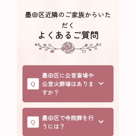
墨田区近隣のご家族からいた
だく
よくあるご質問
墨田区に公営斎場や
公営火葬場はありま
すか？
墨田区内には区営の斎場も火葬場
もありません。そのため、区内在
墨田区で寺院葬を行
住の方でも葬儀は「春慶寺」や
うには？
「東清寺斎場」といった民営・寺