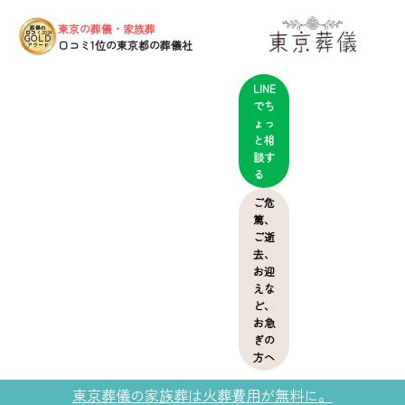
東京の葬儀・家族葬
葬儀の
口コミ2024
GOLD
口コミ1位の東京都の葬儀社
アワード
LINE
でち
ょっ
と相
談す
る
ご危
篤、
ご逝
去、
お迎
えな
ど、
お急
ぎの
方へ
東京葬儀の家族葬は火葬費用が無料に。