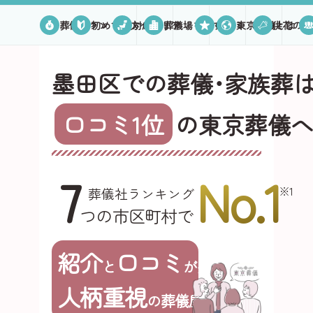
葬儀プラン
初めての方へ
対応エリア
葬儀場を探す
口コミ
東京葬儀とは
供花のご
墨田区での葬儀･家族葬
口コミ1位
の東京葬儀
7
No.1
※1
葬儀社ランキング
つの市区町村で
紹介
口コミ
と
が多い
人柄重視
の葬儀屋さん