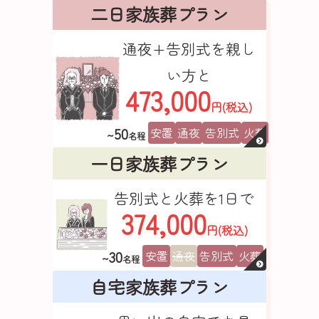
二日家族葬プラン
通夜+告別式を親し
い方と
473,000
円(税込)
50
安置
通夜
告別式
火葬
~
名程
一日家族葬プラン
告別式と火葬を1日で
374,000
円(税込)
30
安置
通夜
告別式
火葬
~
名程
自宅家族葬プラン