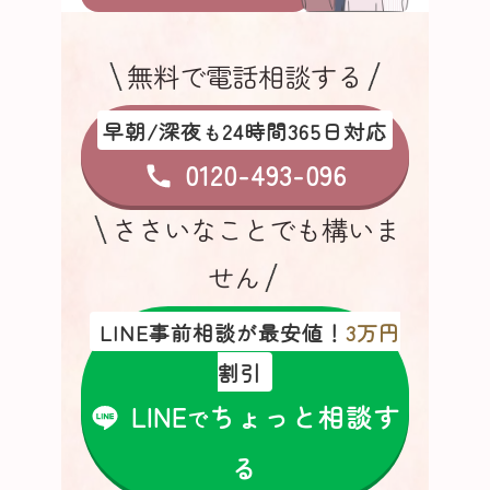
無料で電話相談する
早朝/深夜
24時間365日対応
も
0120-493-096
ささいなことでも構いま
せん
LINE事前相談が最安値！
3万円
割引
LINE
ちょっと相談す
で
る