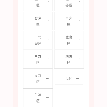
区
谷区
台東
中央
区
区
千代
豊島
田区
区
中野
練馬
区
区
文京
港区
区
目黒
区