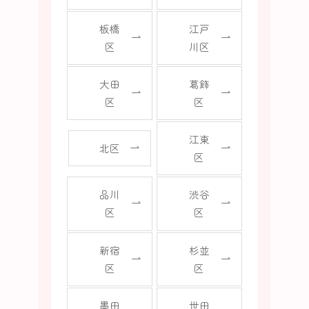
板橋
江戸
区
川区
大田
葛飾
区
区
江東
北区
区
品川
渋谷
区
区
新宿
杉並
区
区
墨田
世田