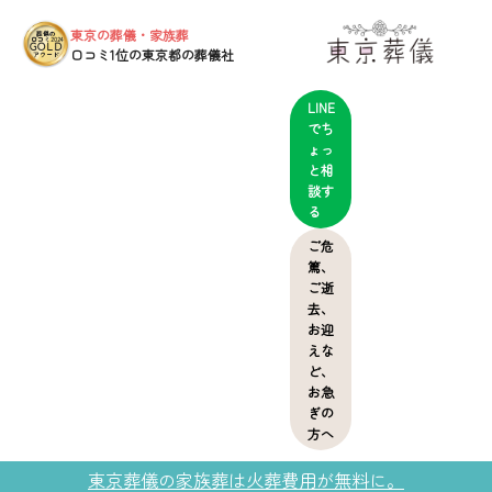
東京の葬儀・家族葬
葬儀の
口コミ2024
GOLD
口コミ1位の東京都の葬儀社
アワード
LINE
でち
ょっ
と相
談す
る
ご危
篤、
ご逝
去、
お迎
えな
ど、
お急
ぎの
方へ
東京葬儀の家族葬は火葬費用が無料に。