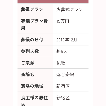
葬儀プラン
火葬式プラン
葬儀プラン費
19万円
用
葬儀の日付
2019年12月
参列人数
約6人
ご宗派
仏教
斎場名
落合斎場
斎場の地域
新宿区
喪主様の居住
新宿区
地