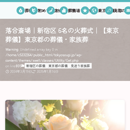
葬儀プラン
初めての方へ
対応エリア
葬儀場を探す
口コミ
東京葬儀とは
供花のご
落合斎場｜新宿区 6名の火葬式｜【東京
葬儀】東京都の葬儀・家族葬
Warning
: Undefined array key 0 in
/home/c5332264/public_html/tokyosougi.jp/wp-
content/themes/swell/classes/Utility/Get.php
on line
805
新宿区の葬儀
東京都の葬儀
見送り家族葬
2024年3月19日
2025年1月16日