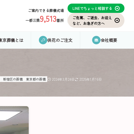
LINEでちょっと相談する
ご案内できる葬儀式場
9,513
ご危篤、ご逝去、お迎え
一都三県
箇所
など、お急ぎの方へ
東京葬儀とは
供花のご注文
会社概要
新宿区の葬儀
東京都の葬儀
2024年3月24日
2025年1月16日