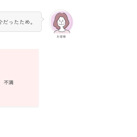
介だったため。
お客様
不満