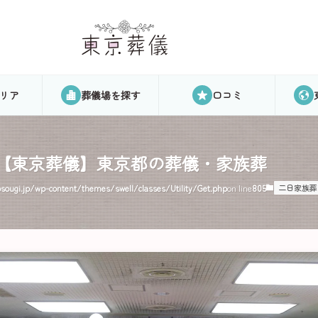
リア
葬儀場を探す
口コミ
｜【東京葬儀】東京都の葬儀・家族葬
ougi.jp/wp-content/themes/swell/classes/Utility/Get.php
on line
805
二日家族葬