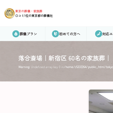
東京の葬儀・家族葬
葬儀の
口コミ2024
GOLD
口コミ1位の東京都の葬儀社
アワード
葬儀プラン
初めての方へ
対応エ
落合斎場｜新宿区 60名の家族葬
Warning
: Undefined array key 0 in
/home/c5332264/public_html/tokyos