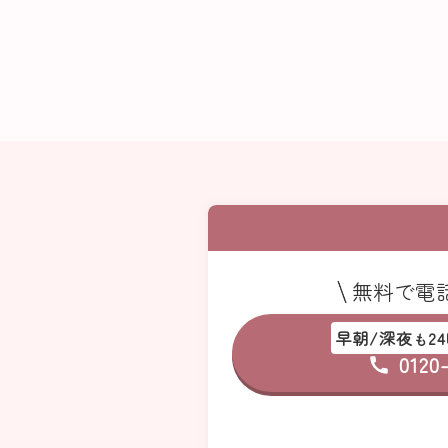
無料で電
早朝/深夜
2
も
0120-