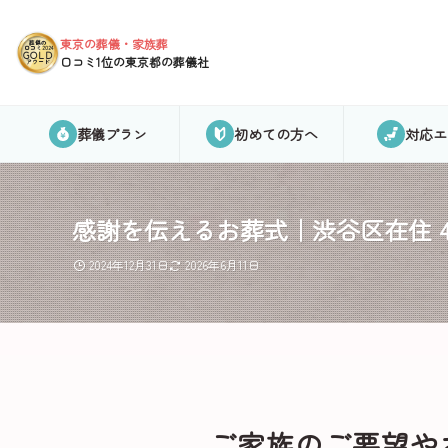
東京の葬儀・家族葬
葬儀の
口コミ2024
GOLD
口コミ1位の東京都の葬儀社
アワード
葬儀プラン
初めての方へ
対応エ
感謝を伝えるお葬式｜渋谷区在住 40
2024年12月31日
2026年6月11日
ご家族のご要望や