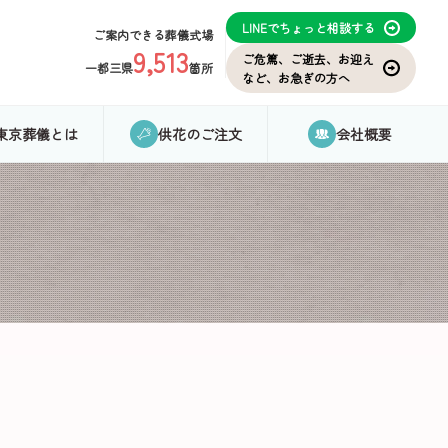
LINEでちょっと相談する
ご案内できる葬儀式場
9,513
ご危篤、ご逝去、お迎え
一都三県
箇所
など、お急ぎの方へ
東京葬儀とは
供花のご注文
会社概要