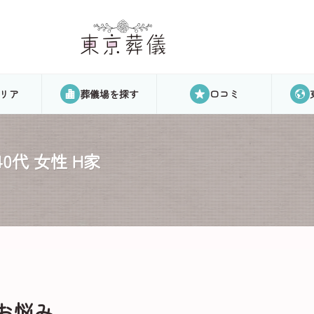
リア
葬儀場を探す
口コミ
代 女性 H家
お悩み