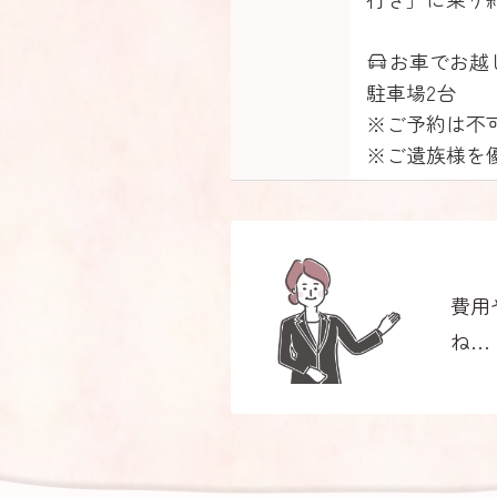
お車でお越
駐車場2台
※ご予約は不
※ご遺族様を
費用
ね…