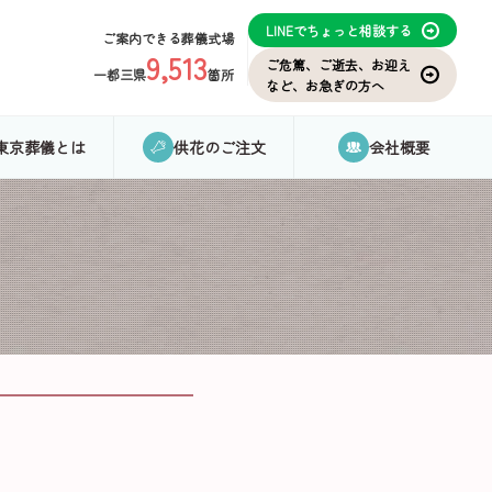
LINEでちょっと相談する
ご案内できる葬儀式場
9,513
ご危篤、ご逝去、お迎え
一都三県
箇所
など、お急ぎの方へ
東京葬儀とは
供花のご注文
会社概要