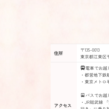
〒135-0013
住所
東京都江東区
電車でお越
・都営地下鉄
・東京メトロ
バスでお越
・JR総武線 
アクセス
行き」に乗り約