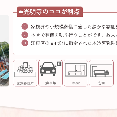
光明寺のココが利点
家族葬や小規模葬儀に適した静かな雰囲
本堂で葬儀を執り行うことができ、故人
江東区の文化財に指定された木造阿弥陀
駐車場
控室
安置
家族葬対応