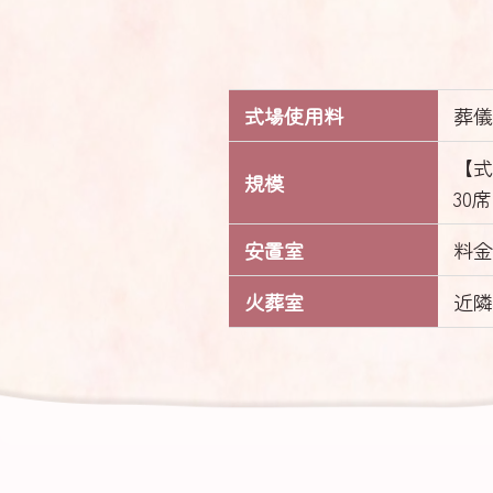
式場
使用料
葬儀
【式
規模
30席
安置室
料金
火葬室
近隣