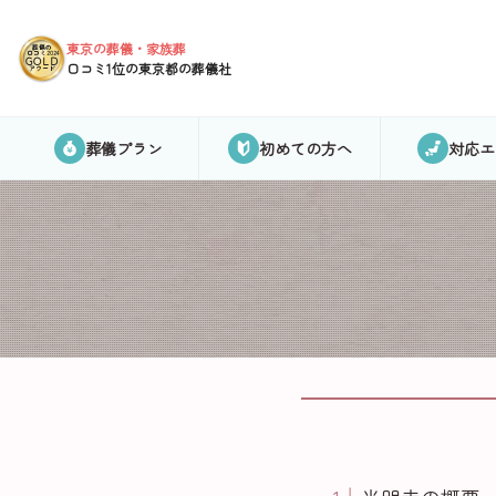
東京の葬儀・家族葬
葬儀の
口コミ2024
GOLD
口コミ1位の東京都の葬儀社
アワード
葬儀プラン
初めての方へ
対応エ