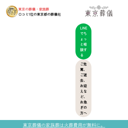
東京の葬儀・家族葬
葬儀の
口コミ2024
GOLD
口コミ1位の東京都の葬儀社
アワード
LINE
でち
ょっ
と相
談す
る
ご危
篤、
ご逝
去、
お迎
えな
ど、
お急
ぎの
方へ
東京葬儀の家族葬は火葬費用が無料に。