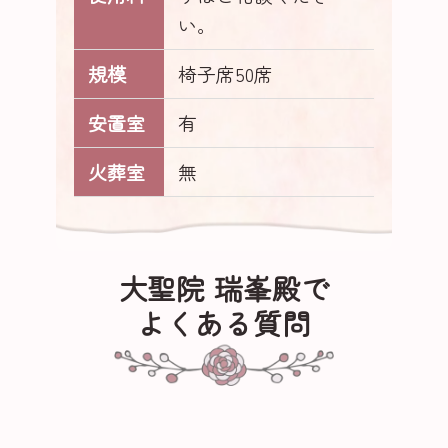
い。
規模
椅子席50席
安置室
有
火葬室
無
大聖院 瑞峯殿で
よくある質問