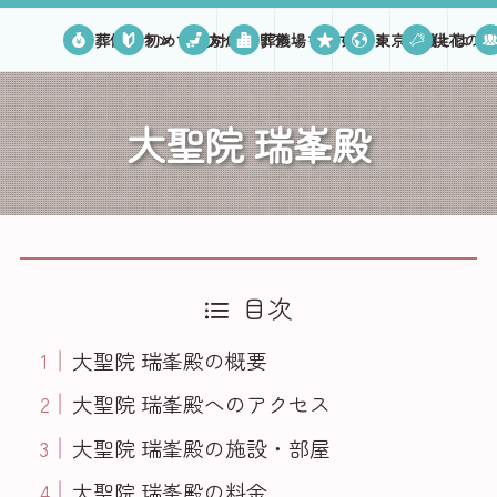
葬儀プラン
初めての方へ
対応エリア
葬儀場を探す
口コミ
東京葬儀とは
供花のご
大聖院 瑞峯殿
目次
大聖院 瑞峯殿の概要
大聖院 瑞峯殿へのアクセス
大聖院 瑞峯殿の施設・部屋
大聖院 瑞峯殿の料金