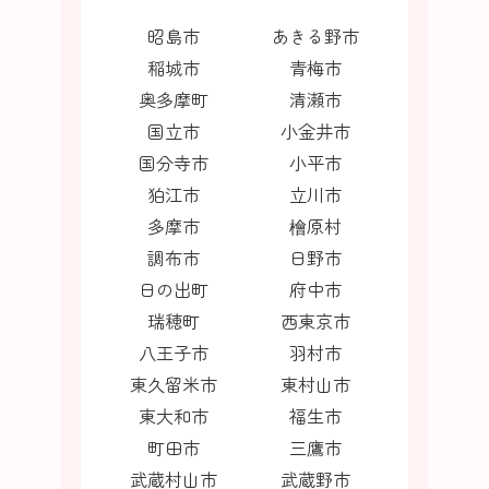
昭島市
あきる野市
稲城市
青梅市
奥多摩町
清瀬市
国立市
小金井市
国分寺市
小平市
狛江市
立川市
多摩市
檜原村
調布市
日野市
日の出町
府中市
瑞穂町
西東京市
八王子市
羽村市
東久留米市
東村山市
東大和市
福生市
町田市
三鷹市
武蔵村山市
武蔵野市