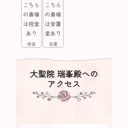
控室
安置
大聖院 瑞峯殿への
アクセス