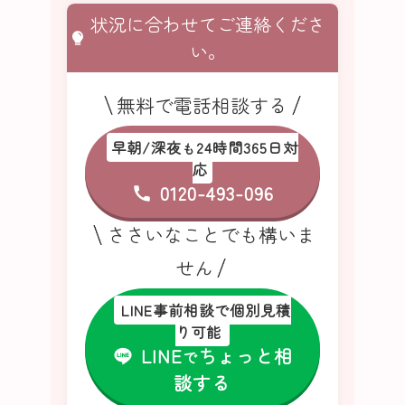
状況に合わせてご連絡くださ
い。
無料で電話相談する
早朝/深夜
24時間365日対
も
応
0120-493-096
ささいなことでも構いま
せん
LINE事前相談で個別見積
り可能
LINE
ちょっと相
で
談する