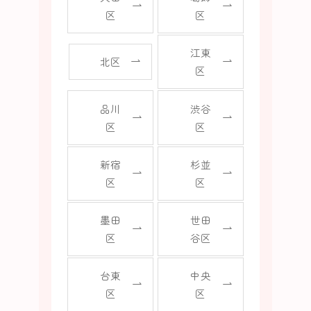
区
区
江東
北区
区
品川
渋谷
区
区
新宿
杉並
区
区
墨田
世田
区
谷区
台東
中央
区
区