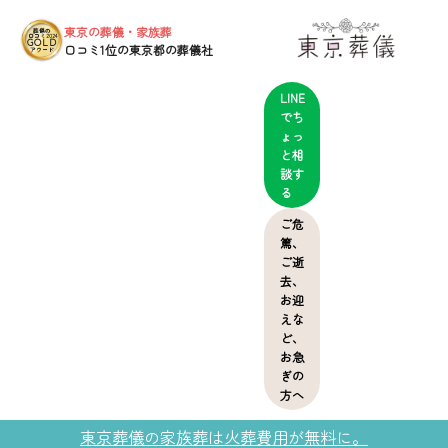
東京の葬儀・家族葬
葬儀の
口コミ2024
GOLD
口コミ1位の東京都の葬儀社
アワード
LINE
でち
ょっ
と相
談す
る
ご危
篤、
ご逝
去、
お迎
えな
ど、
お急
ぎの
方へ
東京葬儀の家族葬は火葬費用が無料に。