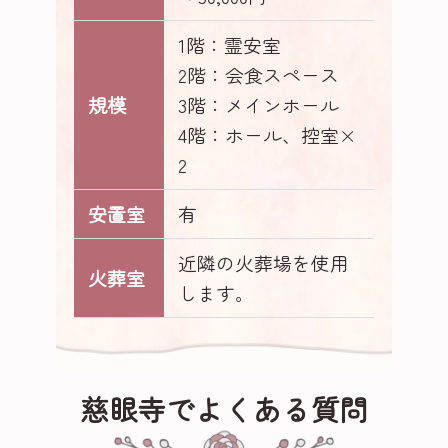
1階：霊安室
2階：会食スペース
規模
3階：メインホール
4階：ホール、控室×
2
安置室
有
近隣の火葬場を使用
火葬室
します。
慈眼寺でよくある質問