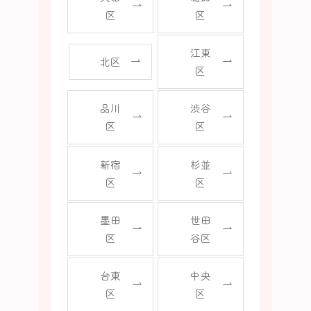
区
区
江東
北区
区
品川
渋谷
区
区
新宿
杉並
区
区
墨田
世田
区
谷区
台東
中央
区
区