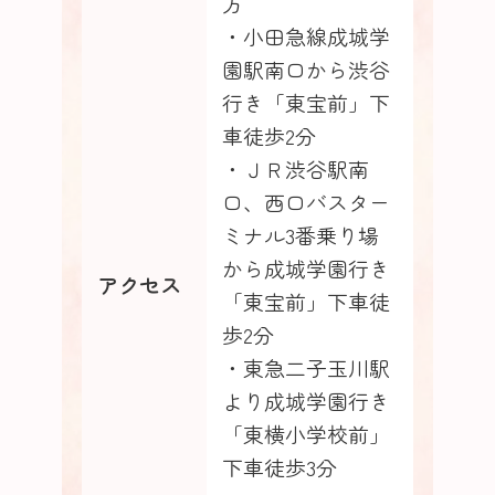
方
・小田急線成城学
園駅南口から渋谷
行き「東宝前」下
車徒歩2分
・ＪＲ渋谷駅南
口、西口バスター
ミナル3番乗り場
から成城学園行き
アクセス
「東宝前」下車徒
歩2分
・東急二子玉川駅
より成城学園行き
「東横小学校前」
下車徒歩3分