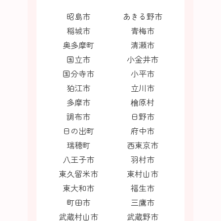
昭島市
あきる野市
稲城市
青梅市
奥多摩町
清瀬市
国立市
小金井市
国分寺市
小平市
狛江市
立川市
多摩市
檜原村
調布市
日野市
日の出町
府中市
瑞穂町
西東京市
八王子市
羽村市
東久留米市
東村山市
東大和市
福生市
町田市
三鷹市
武蔵村山市
武蔵野市