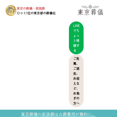
東京の葬儀・家族葬
葬儀の
口コミ2024
GOLD
口コミ1位の東京都の葬儀社
アワード
LINE
でち
ょっ
と相
談す
る
ご危
篤、
ご逝
去、
お迎
えな
ど、
お急
ぎの
方へ
東京葬儀の家族葬は火葬費用が無料に。