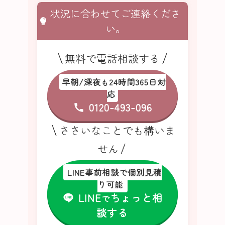
状況に合わせてご連絡くださ
い。
無料で電話相談する
早朝/深夜
24時間365日対
も
応
0120-493-096
ささいなことでも構いま
せん
LINE事前相談で個別見積
り可能
LINE
ちょっと相
で
談する