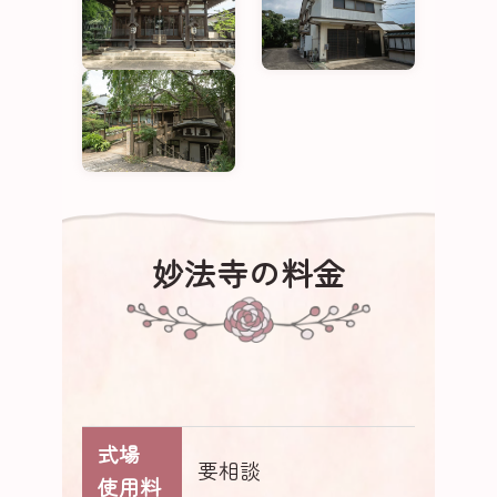
妙法寺の料金
式場
要相談
使用料