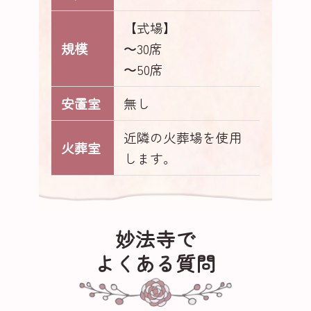
【式場】
規模
〜30席
〜50席
安置室
無し
近隣の火葬場を使用
火葬室
します。
妙法寺で
よくある質問