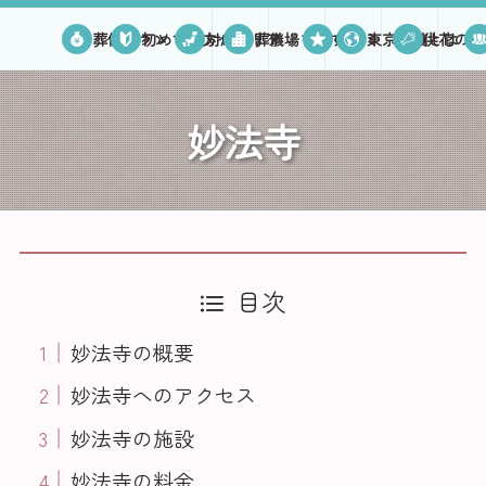
葬儀プラン
初めての方へ
対応エリア
葬儀場を探す
口コミ
東京葬儀とは
供花のご
妙法寺
目次
妙法寺の概要
妙法寺へのアクセス
妙法寺の施設
妙法寺の料金