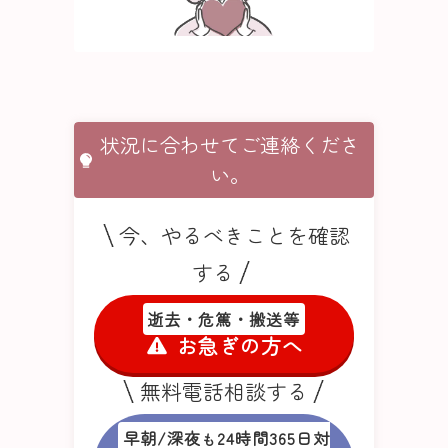
状況に合わせてご連絡くださ
い。
今、やるべきことを確認
する
逝去・危篤・搬送等
お急ぎの方へ
無料電話相談する
早朝/深夜
24時間365日対
も