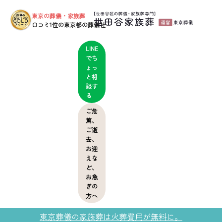
東京の葬儀・家族葬
葬儀の
口コミ2024
GOLD
口コミ1位の東京都の葬儀社
アワード
LINE
でち
ょっ
と相
談す
る
ご危
篤、
ご逝
去、
お迎
えな
ど、
お急
ぎの
方へ
東京葬儀の家族葬は火葬費用が無料に。