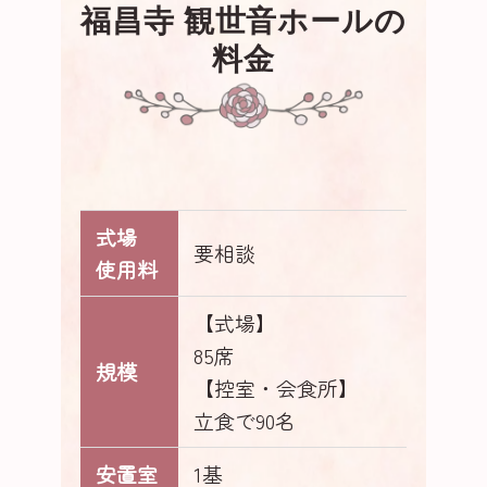
福昌寺 観世音ホールの
料金
式場
要相談
使用料
【式場】
85席
規模
【控室・会食所】
立食で90名
安置室
1基