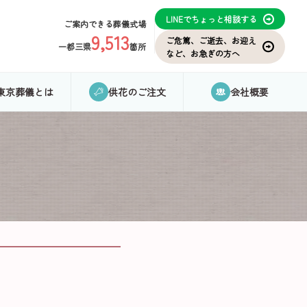
LINEでちょっと相談する
ご案内できる葬儀式場
9,513
ご危篤、ご逝去、お迎え
一都三県
箇所
など、お急ぎの方へ
東京葬儀とは
供花のご注文
会社概要