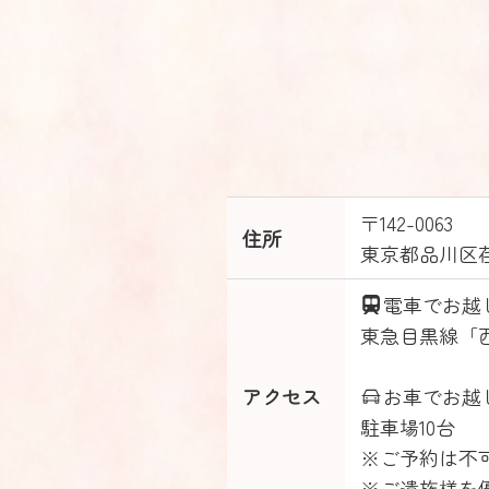
〒142-0063
住所
東京都品川区
電車でお越
東急目黒線「
アクセス
お車でお越
駐車場10台
※ご予約は不
※ご遺族様を