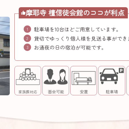
摩耶寺 檀信徒会館の
ココが利点
駐車場を10台ほどご用意しています。
貸切でゆっくり個人様を見送る事ができ
お通夜の日の宿泊が可能です。
面会可能
安置
駐車場
家族葬対応