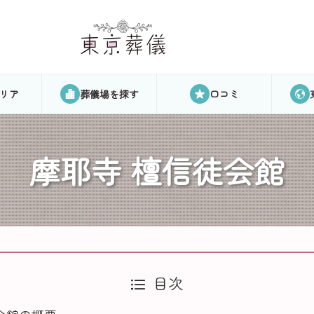
リア
葬儀場を探す
口コミ
摩耶寺 檀信徒会館
目次