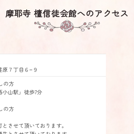
摩耶寺 檀信徒会館への
アクセス
荏原７丁目６−９
しの方
西小山駅」徒歩
7分
しの方
可とさせて頂いております。
優先とさせて頂いております。