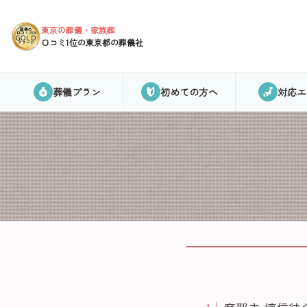
東京の葬儀・家族葬
葬儀の
口コミ2024
GOLD
口コミ1位の東京都の葬儀社
アワード
葬儀プラン
初めての方へ
対応エ