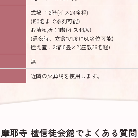
式場 ：2階(イス24席程)
(150名まで参列可能)
お清め所：1階(イス48席)
(通夜時、立食で1度に60名位可能)
控え室：2階10畳×2(座敷36名程)
無
近隣の火葬場を使用します。
摩耶寺 檀信徒会館で
よくある質問