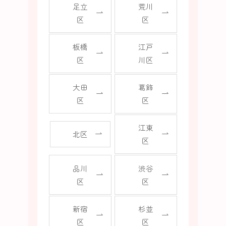
足立
荒川
区
区
板橋
江戸
区
川区
大田
葛飾
区
区
江東
北区
区
品川
渋谷
区
区
新宿
杉並
区
区