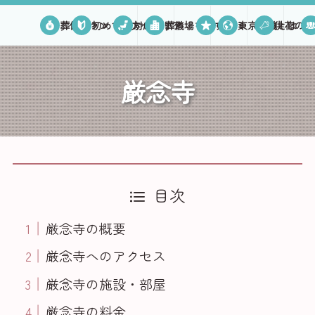
葬儀プラン
初めての方へ
対応エリア
葬儀場を探す
口コミ
東京葬儀とは
供花のご
厳念寺
目次
厳念寺の概要
厳念寺へのアクセス
厳念寺の施設・部屋
厳念寺の料金