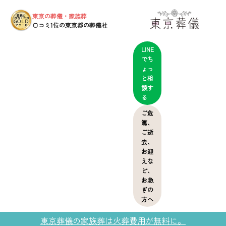
東京の葬儀・家族葬
葬儀の
口コミ2024
GOLD
口コミ1位の東京都の葬儀社
アワード
LINE
でち
ょっ
と相
談す
る
ご危
篤、
ご逝
去、
お迎
えな
ど、
お急
ぎの
方へ
東京葬儀の家族葬は火葬費用が無料に。