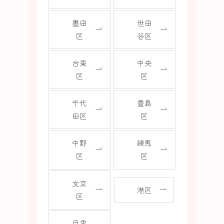
墨田
世田
区
谷区
台東
中央
区
区
千代
豊島
田区
区
中野
練馬
区
区
文京
港区
区
目黒