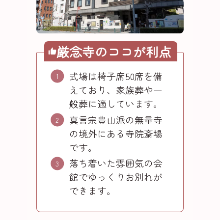
厳念寺のココが利点
式場は椅子席50席を備
えており、家族葬や一
般葬に適しています。
真言宗豊山派の無量寺
の境外にある寺院斎場
です。
落ち着いた雰囲気の会
館でゆっくりお別れが
できます。