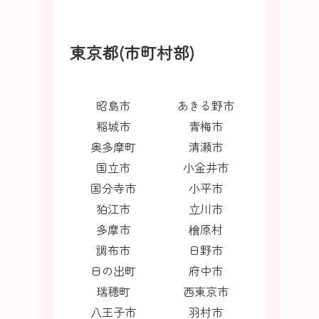
東京都(市町村部)
昭島市
あきる野市
稲城市
青梅市
奥多摩町
清瀬市
国立市
小金井市
国分寺市
小平市
狛江市
立川市
多摩市
檜原村
調布市
日野市
日の出町
府中市
瑞穂町
西東京市
八王子市
羽村市