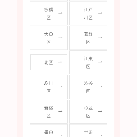
板橋
江戸
区
川区
大田
葛飾
区
区
江東
北区
区
品川
渋谷
区
区
新宿
杉並
区
区
墨田
世田