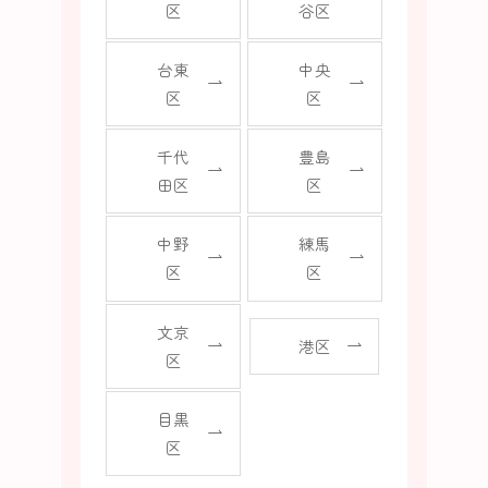
区
谷区
台東
中央
区
区
千代
豊島
田区
区
中野
練馬
区
区
文京
港区
区
目黒
区