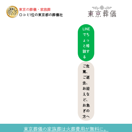
東京の葬儀・家族葬
葬儀の
口コミ2024
GOLD
口コミ1位の東京都の葬儀社
アワード
LINE
でち
ょっ
と相
談す
る
ご危
篤、
ご逝
去、
お迎
えな
ど、
お急
ぎの
方へ
東京葬儀の家族葬は火葬費用が無料に。