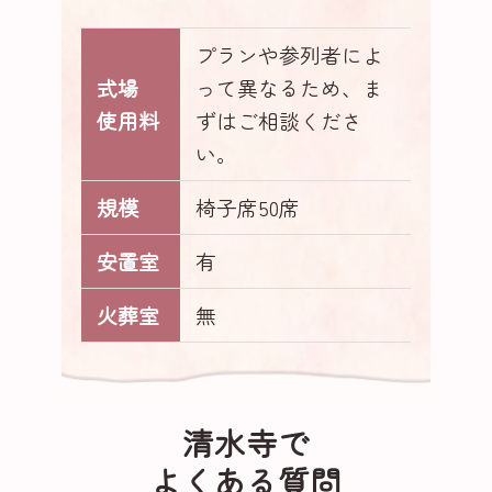
プランや参列者によ
式場
って異なるため、ま
使用料
ずはご相談くださ
い。
規模
椅子席50席
安置室
有
火葬室
無
清水寺で
よくある質問