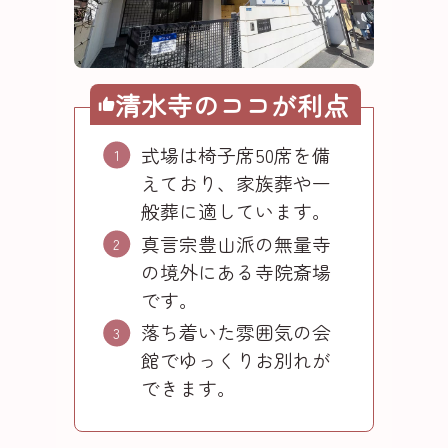
清水寺のココが利点
式場は椅子席50席を備
えており、家族葬や一
般葬に適しています。
真言宗豊山派の無量寺
の境外にある寺院斎場
です。
落ち着いた雰囲気の会
館でゆっくりお別れが
できます。