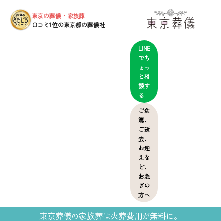
東京の葬儀・家族葬
葬儀の
口コミ2024
GOLD
口コミ1位の東京都の葬儀社
アワード
LINE
でち
ょっ
と相
談す
る
ご危
篤、
ご逝
去、
お迎
えな
ど、
お急
ぎの
方へ
東京葬儀の家族葬は火葬費用が無料に。