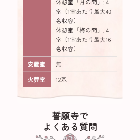
休憩室「月の間」: 4
室（1室あたり最大40
名収容）
休憩室「梅の間」: 4
室（1室あたり最大16
名収容）
安置室
無
火葬室
12基
誓願寺で
よくある質問