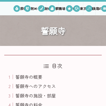
葬儀プラン
初めての方へ
対応エリア
葬儀場を探す
口コミ
東京葬儀とは
供花のご
誓願寺
目次
誓願寺の概要
誓願寺へのアクセス
誓願寺の施設・部屋
誓願寺の料金